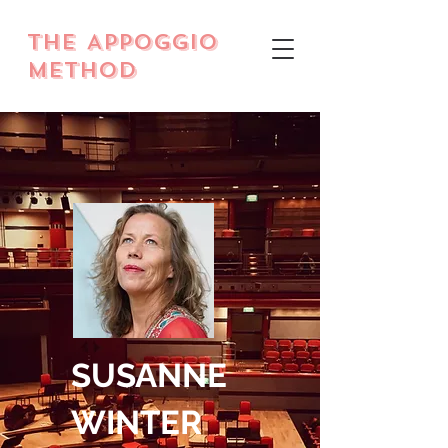
THE Appoggio
Method
SUSANNE
WINTER