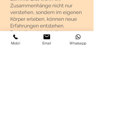
Zusammenhänge nicht nur
verstehen, sondern im eigenen
Körper erleben, können neue
Erfahrungen entstehen.
Deshalb verbindet die
Appoggio-Methode
Mobil
Email
Whatsapp
wissenschaftliche Erkenntnisse
mit Bildern, Bewegungen und
natürlichen Lautäußerungen.
Sie übersetzt das Unsichtbare
in Erfahrungen, die spürbar
werden – und eröffnet dem
Körper die Möglichkeit, sich auf
seine eigene, natürliche Weise
neu zu organisieren.
Ich wünsche mir, dass diese
Methode Menschen dabei
unterstützt, ihrer Stimme neu